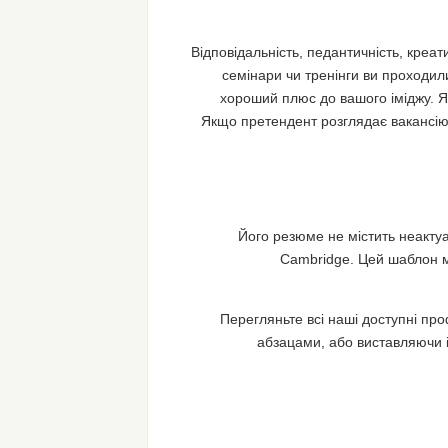
Відповідальність, педантичність, креати
семінари чи тренінги ви проходил
хороший плюс до вашого іміджу. Як
Якщо претендент розглядає вакансію 
Його резюме не містить неакту
Cambridge. Цей шаблон мо
Перегляньте всі наші доступні пр
абзацами, або виставляючи і