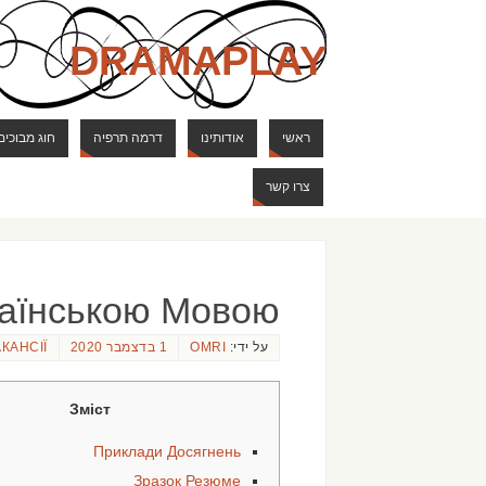
DRAMAPLAY
ראשי
אודותינו
דרמה תרפיה
חוג מבוכים
צרו קשר
раїнською Мовою
על ידי:
OMRI
1 בדצמבר 2020
АКАНСІЇ
Зміст
Приклади Досягнень
Зразок Резюме