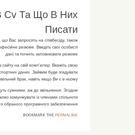
В Cv Та Що В Них
Писати
 що Вас запросять на співбесіду, також
есійне резюме. Введіть свої особисті
дані та почніть заповнювати резюме.
 сайту на свій комп’ютер. Вкажіть свою
аспортних даних. Зайвим буде згадувати
вільний брак, навіть якщо Ви є в ньому…
дуть сумними, аж до звільнення. Згодом
ємо комунікувати із членами спільноти
го обраного програмного забезпечення.
.
BOOKMARK THE
PERMALINK