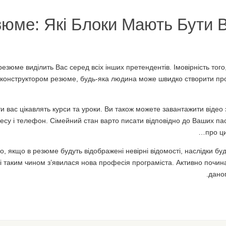
зюме: Які Блоки Мають Бути 
зюме виділить Вас серед всіх інших претендентів. Імовірність того,
конструктором резюме, будь-яка людина може швидко створити проф
 вас цікавлять курси та уроки. Ви також можете завантажити відео з
адресу і телефон. Сімейний стан варто писати відповідно до Ваших п
про ци
о, якщо в резюме будуть відображені невірні відомості, наслідки бу
і таким чином з’явилася нова професія програміста. Активно почина
дано