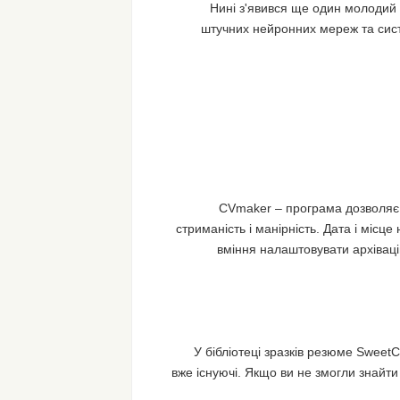
Нині з'явився ще один молодий 
штучних нейронних мереж та си
CVmaker – програма дозволяє 
стриманість і манірність. Дата і місц
вміння налаштовувати архіваці
У бібліотеці зразків резюме Sweet
вже існуючі. Якщо ви не змогли знайти