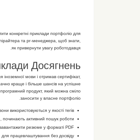
тити конкретні приклади портфоліо для
пірайтера та pr-менеджера, щоб знати,
як привернути увагу роботодавця.
клади Досягнень
я іноземної мови і отримав сертифікат,
значно краще і більше шансів на успішне
– програмний продукт, який можна сміло
заносити у власне портфоліо.
ни використовуються у якості тегів.
я, починають активний пошук роботи.
завантажити резюме у форматі PDF.
 для працевлаштування без досвіду.