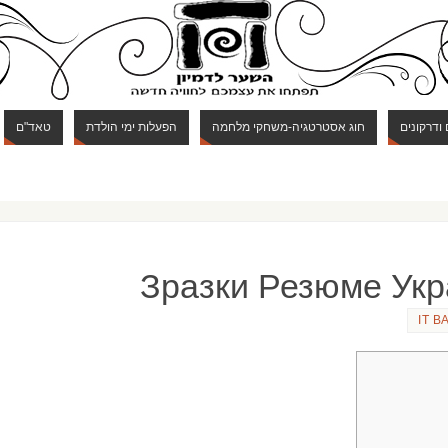
 ודרקונים
חוג אסטרטגיה-משחקי מלחמה
הפעלות ימי הולדת
טאד"ם
Зразки Резюме Ук
IT В