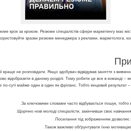
ме крок за кроком. Резюме спеціалістів сфери маркетингу має міс
користовуйте зразки резюме менеджера з реклами, маркетолога, ко
При
 краще не розповідати. Якщо здобувач відвідував заняття з вивченн
ково відобразити в даному розділі. Тому робити це все в команді – 
це по-суті майже один в один як фріланс. Тобто кінцевий результат 
За ключовими словами часто відбувається пошук, тобто во
Щорічно нові молоді спеціалісти, закінчивши своє навчанн
Посилання під зображенням дозволяє 
Також важливо обґрунтувати їхню мотивацію