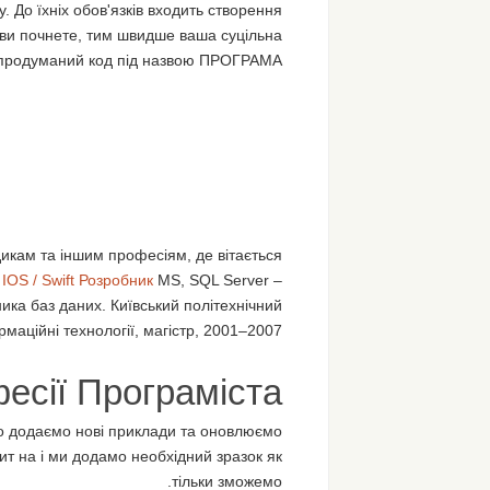
 До їхніх обов'язків входить створення
и почнете, тим швидше ваша суцільна
 продуманий код під назвою ПРОГРАМА.
икам та іншим професіям, де вітається
 IOS / Swift Розробник
MS, SQL Server –
ика баз даних. Київський політехнічний
рмаційні технології, магістр, 2001–2007.
есії Програміста
но додаємо нові приклади та оновлюємо
ит на і ми додамо необхідний зразок як
тільки зможемо.