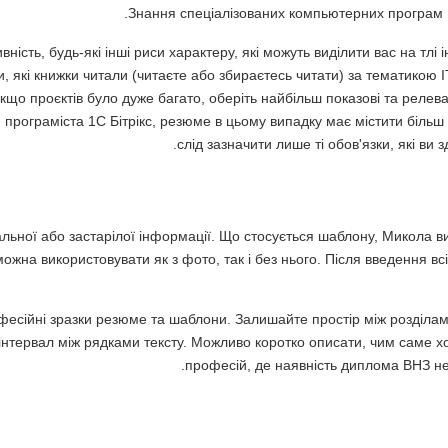
Знання спеціалізованих компьютерних програм 1С 
вність, будь-які інші риси характеру, які можуть виділити вас на тлі 
и, які книжки читали (читаєте або збираєтесь читати) за тематико
що проєктів було дуже багато, оберіть найбільш показові та релевант
програміста 1С Бітрікс, резюме в цьому випадку має містити більш
слід зазначити лише ті обов'язки, які ви 
альної або застарілої інформації. Що стосується шаблону, Микола 
жна використовувати як з фото, так і без нього. Після введення вс
офесійні зразки резюме та шаблони. Залишайте простір між розділа
нтервал між рядками тексту. Можливо коротко описати, чим саме х
професій, де наявність диплома ВНЗ не