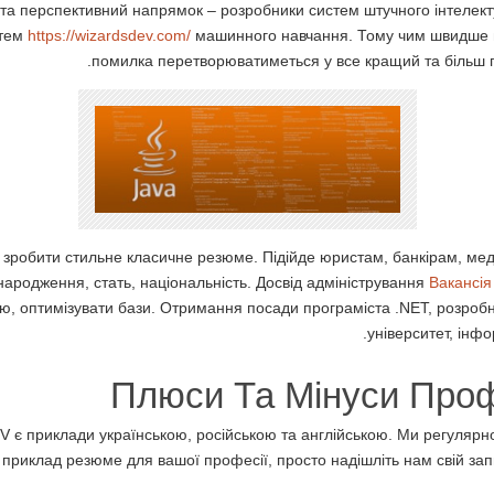
та перспективний напрямок – розробники систем штучного інтелекту.
стем
https://wizardsdev.com/
машинного навчання. Тому чим швидше в
помилка перетворюватиметься у все кращий та більш
зробити стильне класичне резюме. Підійде юристам, банкірам, мед
е народження, стать, національність. Досвід адміністрування
Вакансія
ю, оптимізувати бази. Отримання посади програміста .NET, розробн
університет, інфо
Плюси Та Мінуси Проф
CV є приклади українською, російською та англійською. Ми регуляр
 приклад резюме для вашої професії, просто надішліть нам свій зап