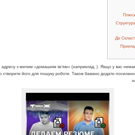
Плюси
Структур
Де Скласт
Прикла
 адресу з милим «домашнім ім’ям» (наприклад, ). Якщо у вас немає 
о створити його для пошуку роботи. Також бажано додати посилання
н