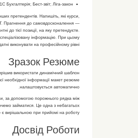
Бухгалтерія; Бест-звіт; Ліга-закон.
інших претендентів. Напишіть, які курси,
ю ІТ. Прагнення до самовдосконалення —
ні до тієї позиції, на яку претендуєте.
 спеціалізовану інформацію. При цьому
здатні виконувати на професійному рівні.
Зразок Резюме
вирішив використати динамічний шаблон
ієї необхідної інформації макет резюме
налаштовується автоматично.
ми, за допомогою порожнього рядка між
очемо займатися. Це одна з небагатьох
 є вирішальною при прийомі на роботу.
Досвід Роботи