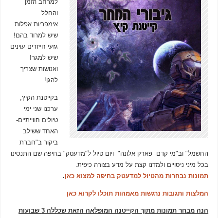
למרחב הזמן
והחלל
אימפריות אפלות
שיש למרוד בהם!
גזעי חייזרים עוינים
שיש למגר!
ואנושות שצריך
להגן!
בקייטנת הקיץ,
ערכנו שני ימי
טיולים חווייתיים-
האחד ששילב
ביקור ב"חברת
החשמל" וב"מי קדם- פארק אלונה" ויום טיול ל"מדעטק" בחיפה-שם התנסינו
בכל מיני ניסויים ולמדנו קצת על מדע בצורה כיפית.
תמונות נבחרות מהטיול למדעטק בחיפה למצוא כאן
.
המלצות ותגובות נרגשות מאמהות תוכלו לקרוא כאן
הנה מבחר תמונות מתוך הקייטנה המופלאה הזאת שכללה 3 שבועות