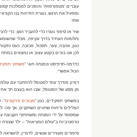
עוברים 'מטמורפוזה' והופכים לממלכות קסומות
ומפעיל את הרגש, נוצרת הזדהות בנו הקוראים 
אחר.
שיר או סיפור נוצרו כדי להעביר רגש, כדי לה
וחלומות העתיד בדרך עקיפה, מבלי שהשומע י
כגון; אהבה, צער, תסכול, אכזבה, כעס ותקווה
לכן אנו בוכים בקטע עצוב או נמצאים במתח 
כדרמה-תרפיסט וכמנחה חוגי "
משחקי תפקיד
הכול אפשרי.
דמיון מודרך עוזר למטופל להתחבר עם עולמו
מן מסע של המטופל, שבו הוא בעצם תר את חל
במשחקי תפקידים, כגון "
מבוכים ודרקונים
"- 
הצלילים וריחות שחווים השחקנים, אך פה- ל
שמסופר על ידי המנחה ומשתתפי הקבוצה עוז
נורמטיביות ב"עולם המציאות" – ילד שצורח
סיפורים מעוררים אנשים, לדמיין, להשראה ליצ