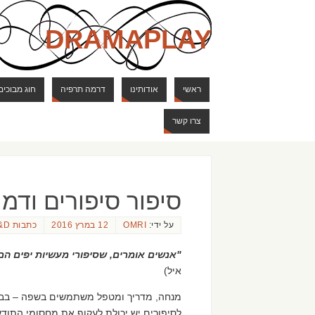
DRAMAPLAY
ראשי
אודותינו
דרמה תרפיה
חוג מבוכים
צרו קשר
סיפור סיפורים ודמ
על ידי:
OMRI
12 במרץ 2016
כתבות D&D
"אנשים אומרים, שסיפורי מעשיות יפים הם 
איל)
מנחה, מדריך ומטפל משתמשים בשפה – בבחי
לסיפורים יש יכולת לעקוף את מחסומי התודע