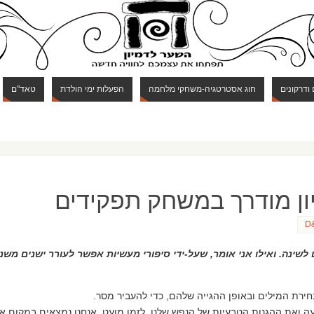
 ודרקונים
חוג אסטרטגיה-משחקי מלחמה
הפעלות ימי הולדת
טאד"ם
יון מודרך במשחק תפקידים
לשינה. ואילו אני אומר, שעל-ידי סיפורי מעשיות אפשר לעורר ישנים משנ
רת המילים ובאופן ההגייה שלהם, כדי להעביר מסר.
ה ואת ההגנות הטבעיות של הנפש שלנו. לזמן מועט, אנחנו נמצאים במקום אחר