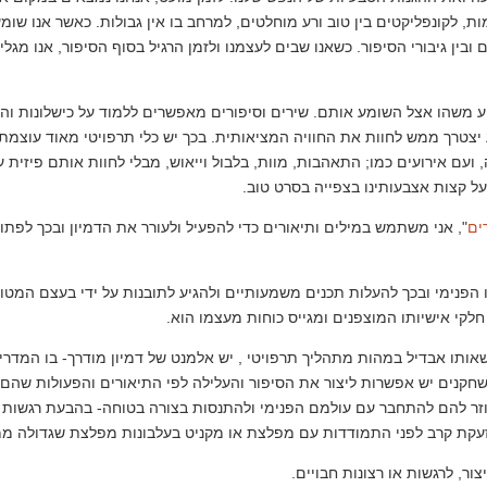
, לקונפליקטים בין טוב ורע מוחלטים, למרחב בו אין גבולות. כאשר אנו שומעי
ובין גיבורי הסיפור. כשאנו שבים לעצמנו ולזמן הרגיל בסוף הסיפור, אנו מג
ניע משהו אצל השומע אותם. שירים וסיפורים מאפשרים ללמוד על כישלונות והצל
צטרך ממש לחוות את החוויה המציאותית. בכך יש כלי תרפויטי מאוד עוצמתי
, ועם אירועים כמו; התאהבות, מוות, בלבול וייאוש, מבלי לחוות אותם פיזית ע
על קצות אצבעותינו בצפייה בסרט טוב.
ים
", אני משתמש במילים ותיאורים כדי להפעיל ולעורר את הדמיון ובכך לפתוח
 הפנימי ובכך להעלות תכנים משמעותיים ולהגיע לתובנות על ידי בעצם המטופ
קי אישיותו המוצפנים ומגייס כוחות מעצמו הוא.
שאותו אבדיל במהות מתהליך תרפויטי , יש אלמנט של דמיון מודרך- בו המד
שחקנים יש אפשרות ליצור את הסיפור והעלילה לפי התיאורים והפעולות שהם 
ר להם להתחבר עם עולמם הפנימי ולהתנסות בצורה בטוחה- בהבעת רגשות ש
 זעקת קרב לפני התמודדות עם מפלצת או מקניט בעלבונות מפלצת שגדולה מ
ור, לרגשות או רצונות חבויים.