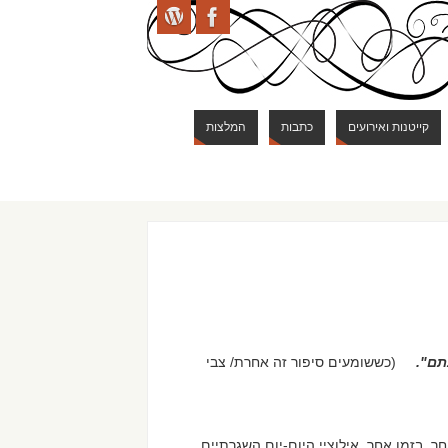
קייטנות ואירועים
כתבות
המלצות
תם".
(כששומעים סיפור זה אחרת/ צבי
, בזמן אחר. אילוציי היום-יום השגרתיים