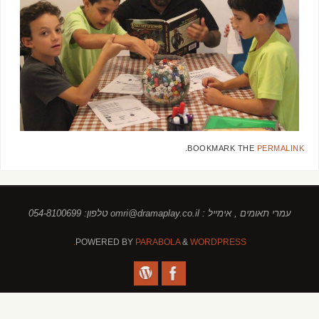
.
BOOKMARK THE
PERMALINK
עמרי תאומים , אימייל : omri@dramaplay.co.il טלפון: 054-8100699
POWERED BY
PARABOLA
&
WORDPRESS.