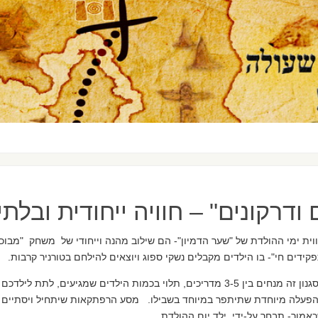
ודרקונים" – חוויה ייחודית ובלת
וית ימי ההולדת של "שער הדמיון"- הם שילוב מהנה וייחודי של משחק "מבוכ
קידים חי"- בו הילדים מקבלים נשקי ספוג ויוצאים להילחם בטורניר קרבות.
ן זה מנחים בין 3-5 מדריכים, תלוי בכמות הילדים שמגיעים,
לתת לילדכם 
פעלה מיוחדת שתיתפר במיוחד בשבילו. מסע הרפתקאות שיתחיל ויסתיים באיר
אמור- תבחר על-ידי ילד יום ההולדת.