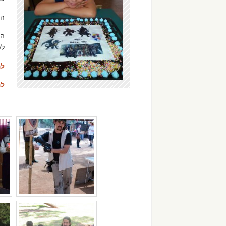
הפ
הז
לפ
לה
לה