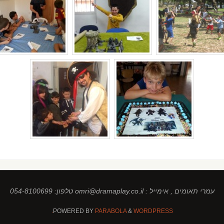
עמרי תאומים , אימייל : omri@dramaplay.co.il טלפון: 054-8100699
POWERED BY
PARABOLA
&
WORDPRESS.