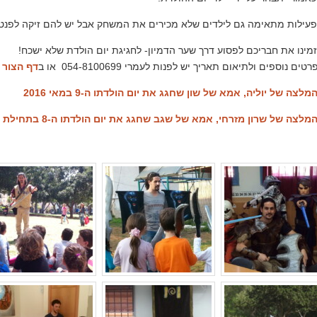
עילות מתאימה גם לילדים שלא מכירים את המשחק אבל יש להם זיקה לפנטזי
מינו את חבריכם לפסוע דרך שער הדמיון- לחגיגת יום הולדת שלא ישכח!
רטים נוספים ולתיאום תאריך יש לפנות לעמרי 054-8100699 או ב
דף הצור 
מלצה של יוליה, אמא של שון שחגג את יום הולדתו ה-9 במאי 2016
מלצה של שרון מזרחי, אמא של שגב שחגג את יום הולדתו ה-8 בתחילת יוני 2015