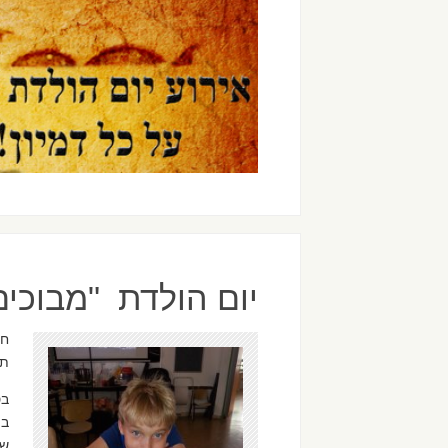
יום הולדת "מבוכים 
חו
תפ
בסגנו
בה
שכ