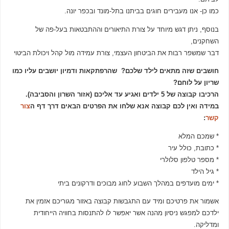
כמו כן- אנו מעבירים חוגים בביתנו בתל-מונד ובכפר יונה.
בנוסף, ניתן דגש מיוחד על צורת התיאורים וההתבטאות בעל-פה של
השחקנים,
דבר שמשפר רבות את הביטחון העצמי, צורת עמידה מול קהל ויכולת הביטוי
חושבים שזה מתאים לילד שלכם? שהרפתקאות ודמיון יושבים עליו כמו
שריון על לוחם
?
הרכיבו קבוצה של 5 ילדים ואגיע עד אליכם (אזור השרון והסביבה).
במידה ואין לכם קבוצה אנא שלחו את הפרטים הבאים דרך דף ה
צור
קשר
:
* שמכם המלא
* כתובת, כולל עיר
* מספר טלפון סלולרי
* גיל הילד
* ימים מועדפים במהלך השבוע לחוג מבוכים ודרקונים ביתי
אשמור את פרטיכם ומיד עם התגבשות קבוצה באזור מגוריכם אזמין את
ילדכם למפגש ניסיון מהנה אשר יאפשר לו להתנסות בחוויה הייחודית
ומדליקה.