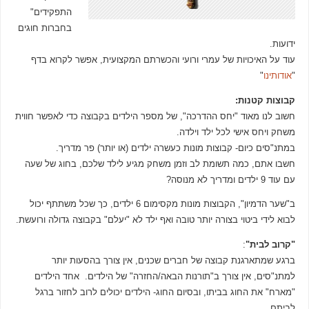
התפקידים"
בחברות חוגים
ידועות.
עוד על האיכויות של עמרי ורועי והכשרתם המקצועית, אפשר לקרוא בדף
"
אודותינו
"
קבוצות קטנות:
חשוב לנו מאוד "יחס ההדרכה", של מספר הילדים בקבוצה כדי לאפשר חווית
משחק ויחס אישי לכל ילד וילדה.
במתנ"סים כיום- קבוצות מונות כעשרה ילדים (או יותר) פר מדריך.
חשבו אתם, כמה תשומת לב וזמן משחק מגיע לילד שלכם, בחוג של שעה
עם עוד 9 ילדים ומדריך לא מנוסה?
ב"שער הדמיון", הקבוצות מונות מקסימום 6 ילדים, כך שכל משתתף יכול
לבוא לידי ביטוי בצורה יותר טובה ואף ילד לא "יעלם" בקבוצה גדולה ורועשת.
"קרוב לבית
"
:
ברגע שמתארגנת קבוצה של חברים שכנים, אין צורך בהסעות יותר
למתנ"סים, אין צורך ב"תורנות הבאה/החזרה" של הילדים. אחד הילדים
"מארח" את החוג בביתו, ובסיום החוג- הילדים יכולים לרוב לחזור ברגל
לביתם.