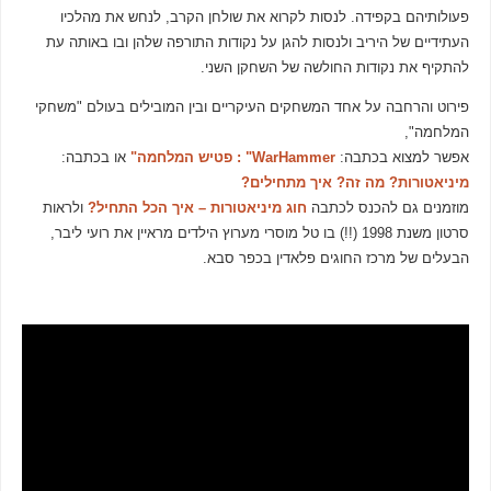
פעולותיהם בקפידה. לנסות לקרוא את שולחן הקרב, לנחש את מהלכיו
העתידיים של היריב ולנסות להגן על נקודות התורפה שלהן ובו באותה עת
להתקיף את נקודות החולשה של השחקן השני.
פירוט והרחבה על אחד המשחקים העיקריים ובין המובילים בעולם "משחקי
המלחמה",
אפשר למצוא בכתבה:
WarHammer" : פטיש המלחמה"
או בכתבה:
מיניאטורות? מה זה? איך מתחילים?
מוזמנים גם להכנס לכתבה
חוג מיניאטורות – איך הכל התחיל?
ולראות
סרטון משנת 1998 (!!) בו טל מוסרי מערוץ הילדים מראיין את רועי ליבר,
הבעלים של מרכז החוגים פלאדין בכפר סבא.