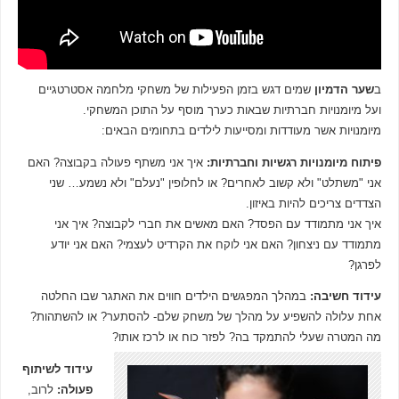
ב
שער הדמיון
שמים דגש בזמן הפעילות של משחקי מלחמה אסטרטגיים
ועל מיומנויות חברתיות שבאות כערך מוסף על התוכן המשחקי.
מיומנויות אשר מעודדות ומסייעות לילדים בתחומים הבאים:
פיתוח מיומנויות רגשיות וחברתיות
:
איך אני משתף פעולה בקבוצה? האם
אני "משתלט" ולא קשוב לאחרים? או לחלופין "נעלם" ולא נשמע… שני
הצדדים צריכים להיות באיזון.
איך אני מתמודד עם הפסד? האם מאשים את חברי לקבוצה? איך אני
מתמודד עם ניצחון? האם אני לוקח את הקרדיט לעצמי? האם אני יודע
לפרגן?
עידוד חשיבה
:
במהלך המפגשים הילדים חווים את האתגר שבו החלטה
אחת עלולה להשפיע על מהלך של משחק שלם- להסתער? או להשתהות?
מה המטרה שעלי להתמקד בה? לפזר כוח או לרכז אותו?
עידוד לשיתוף
פעולה
:
לרוב,