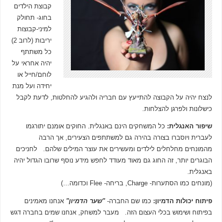
קבוצת הילדים
בחוג- תחולק
למיני-קבוצות
יריבות (לרוב 2)
כל משתתף
יהיה אחראי על
לוחם/חייל או
יחידה ועל מנת
לנצח יהיה על הקבוצה להתייעץ עם חבריה ולהגיע להחלטות, לדעת לקבל
כישלונות ולפרגן להצלחות.
שיפור האנגלית
:
כל המשחקים הינם באנגלית. החוקים אומנם יתורגמו
לעברית ויוסברו בצורה בהירה גם למשתתפים הצעירים, אך הרבה
מהמונחים מחלחלים לילדים ומעשירים את עוצר המילים שלהם. לחניכים
הבוגרים יותר, זה החוג גם מאוד מעודד לחפש מידע נוסף שרובו הגדול יהיה
באנגלית.
(מונחים כמו הסתערות- Charge, בריחה- Flee וכדומה…)
פיתוח יכולות הדמיון:
כמו שם החברה-
"שער הדמיון"
אנחנו מאמינים
בפיתוח ושימוש בכלי העצום הזה. מעבר למשחק, אנחנו שמים בחברה דגש