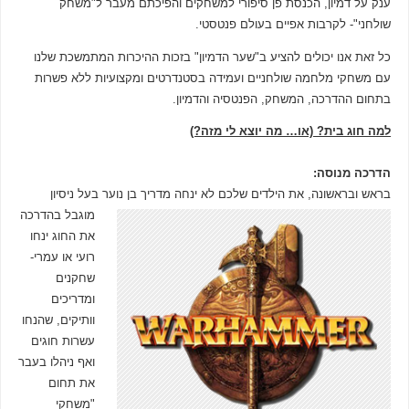
ענק על דמיון, הכנסת פן סיפורי למשחקים והפיכתם מעבר ל"משחק
שולחני"- לקרבות אפיים בעולם פנטסטי.
כל זאת אנו יכולים להציע ב"שער הדמיון" בזכות ההיכרות המתמשכת שלנו
עם משחקי מלחמה שולחניים ועמידה בסטנדרטים ומקצועיות ללא פשרות
בתחום ההדרכה, המשחק, הפנטסיה והדמיון.
למה חוג בית? (או… מה יוצא לי מזה?)
הדרכה מנוסה:
בראש ובראשונה, את הילדים שלכם לא ינחה מדריך בן נוער בעל ניסיון
מוגבל בהדרכה
את החוג ינחו
רועי או עמרי-
שחקנים
ומדריכים
וותיקים, שהנחו
עשרות חוגים
ואף ניהלו בעבר
את תחום
"משחקי