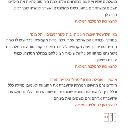
מושלמים שהיו אי פעם בצהרונים שלנו. כמה היה טוב לראות את הילדים
יושבים ומשתתפים בחוג. פשוט מהופנטים. אשריך ואשרינו שבך זכינו.
תודה לך ...
לחצ/י כאן להמלצה המלאה
מגי גולדשמיד יועצת חינוכית- בית ספר "ניצנים", תל מונד
במהלך עבודתנו המשותפת עמרי גילה יכולת מקצועית וניכר שיש לו כשורי
הנחייה טובים וכן גישה מקצועית לילדים. הוא יצר קשר טוב עם התלמידים
אשר נהנו ממגוון הפעילויות שעמרי הציע להם במהלך הסדנה. כצוות
עבדנו בשיתוף ...
לחצ/י כאן להמלצה המלאה
ארגמן – מובילת צהרון "יסמין" בקריית השרון
הילדים נהנו מהאופן המרתק שהעברת את החוג וזה לא מובן מאיליו כלל
וכלל. כיף לראות את החותם שהותרת בנפשות הרכות. הילדים ספגו את
שהעברת אליהם והם משננים זאת ביניהם.
לחצ/י כאן להמלצה המלאה
>>
2
1