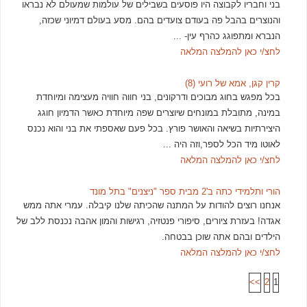
בני וחבריו לקבוצה היו פוסעים בשבילים של עולמות שמעולם לא נבראו
והנוצרים בהבל פה בעודם צועדים בהם. מסע בעולם דמיוני שכזה,
הנברא ומתפוגג כהרף עין- ...
לחצ/י כאן להמלצה המלאה
קרין קגן, אמא של רועי (8)
בכל מפגש בחוג מבוכים ודרקונים, בני חווה חוויה מעצימה ומיוחדת
במינה, מתובלת במונחים שיוצרים שפה מיוחדת כאשר הדמיון חוגג
היצירתיות בשיאה והאושר פורץ. בכל פעם שאספתי את בני והוא נכנס
לאוטו מיד הכל לספר,וזה היה ...
לחצ/י כאן להמלצה המלאה
הורי ותלמידי כתה ב'2 מבית ספר "ניצנים" בתל מונד
אנחנו רוצים להודות על המתנה שהכיתה שלנו קיבלה. עמרי אתה ממש
אגדה! בעזרת ציורים, סיפורי פנטזיה, רגישות והמון אהבה נכנסת ללב של
הילדים ובהם אתה שוכן בבטחה.
לחצ/י כאן להמלצה המלאה
>>
2
1